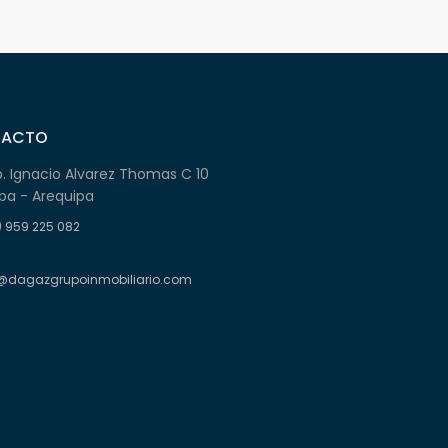
TACTO
b. Ignacio Alvarez Thomas C 10
pa - Arequipa
) 959 225 082
@dagazgrupoinmobiliario.com