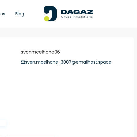
ros
Blog
svenmcelhone06
sven.mcelhone_3087@emailhost.space