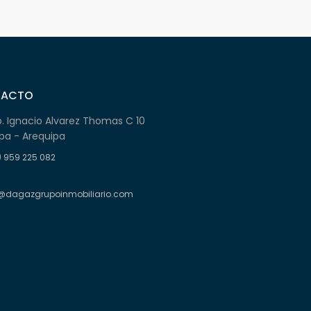
TACTO
b. Ignacio Alvarez Thomas C 10
pa - Arequipa
) 959 225 082
@dagazgrupoinmobiliario.com