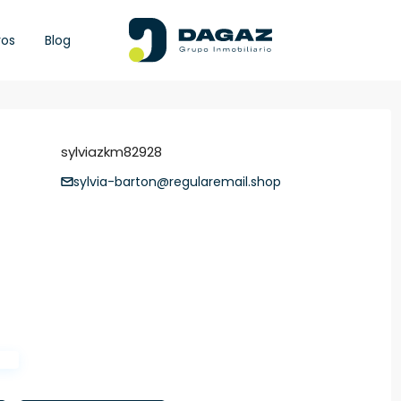
ros
Blog
sylviazkm82928
sylvia-barton@regularemail.shop