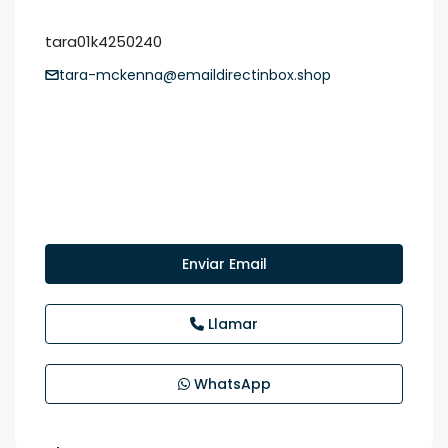
tara01k4250240
tara-mckenna@emaildirectinbox.shop
Enviar Email
Llamar
WhatsApp