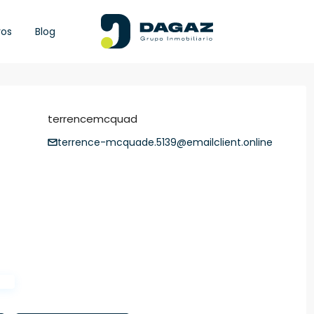
ros
Blog
terrencemcquad
terrence-mcquade.5139@emailclient.online