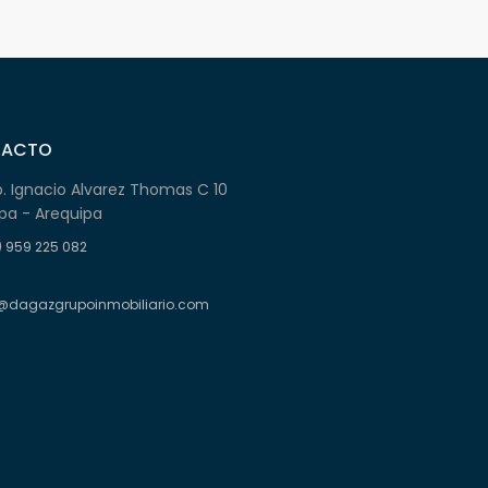
TACTO
b. Ignacio Alvarez Thomas C 10
pa - Arequipa
) 959 225 082
@dagazgrupoinmobiliario.com