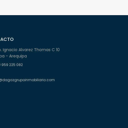
TACTO
b. Ignacio Alvarez Thomas C 10
pa - Arequipa
) 959 225 082
@dagazgrupoinmobiliario.com