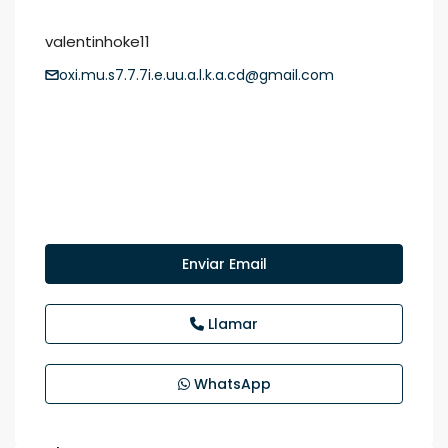
valentinhoke11
oxi.mu.s7.7.7i.e.uu.a.l.k.a.cd@gmail.com
Enviar Email
Llamar
WhatsApp