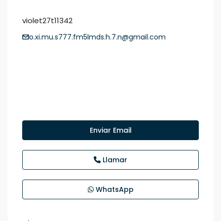
violet27t11342
o.xi.mu.s777.fm5lmds.h.7.n@gmail.com
Enviar Email
Llamar
WhatsApp