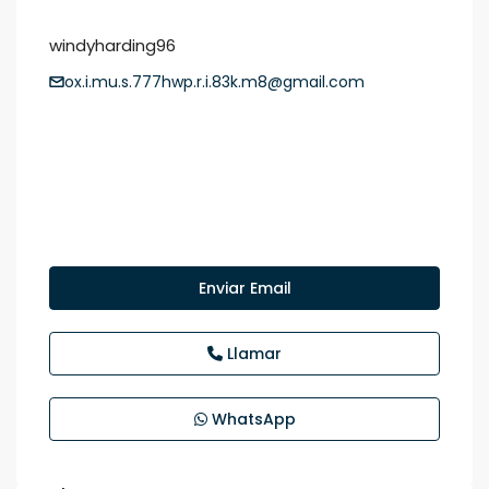
windyharding96
ox.i.mu.s.777hwp.r.i.83k.m8@gmail.com
Enviar Email
Llamar
WhatsApp