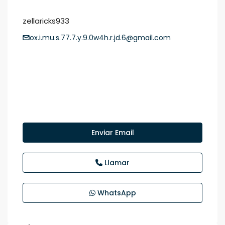
zellaricks933
ox.i.mu.s.77.7.y.9.0w4h.r.jd.6@gmail.com
Enviar Email
Llamar
WhatsApp