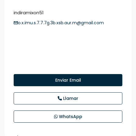
indiramixon51
o.x.imu.s.7.7.7g.3b.xsb.aur.m@gmail.com
Enviar Email
Llamar
WhatsApp