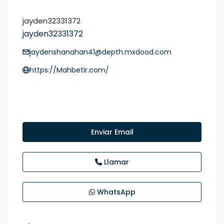
jayden32331372
jayden32331372
jaydenshanahan41@depth.mxdood.com
https://Mahbetir.com/
Enviar Email
Llamar
WhatsApp