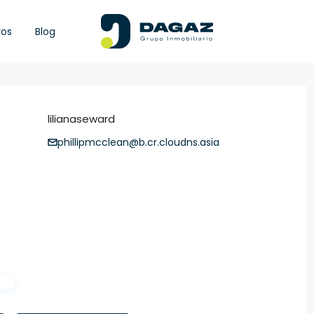
ros
Blog
lilianaseward
phillipmcclean@b.cr.cloudns.asia