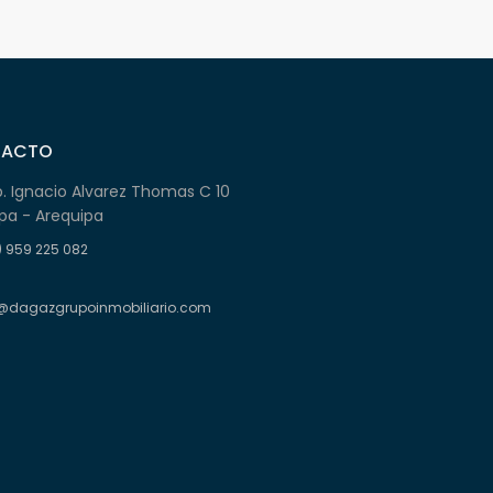
TACTO
b. Ignacio Alvarez Thomas C 10
pa - Arequipa
) 959 225 082
@dagazgrupoinmobiliario.com