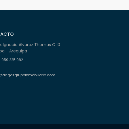
TACTO
b. Ignacio Alvarez Thomas C 10
pa - Arequipa
) 959 225 082
@dagazgrupoinmobiliario.com