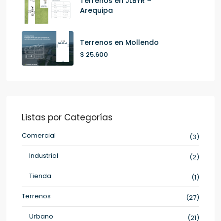
Terrenos en JLBYR –
Arequipa
Terrenos en Mollendo
$ 25.600
Listas por Categorías
Comercial
(3)
Industrial
(2)
Tienda
(1)
Terrenos
(27)
Urbano
(21)