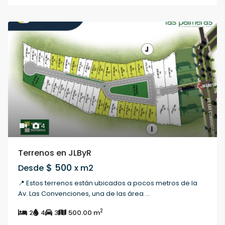
4
Terrenos en JLByR
$ 500
Desde
x m2
📍 Estos terrenos están ubicados a pocos metros de la
Av. Las Convenciones, una de las área
...
2
2
4
3
500.00 m