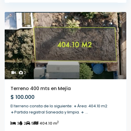
2
Terreno 400 mts en Mejía
$ 100.000
El terreno consta de lo siguiente: 🔹Área: 404.10 m2
🔹Partida registral Saneada y limpia. 🔹
...
2
3
2
5
404.10 m