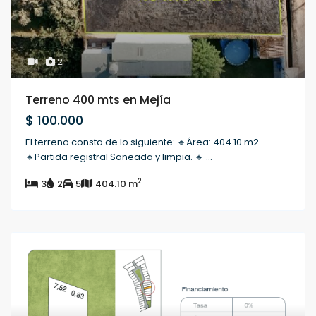
2
Terreno 400 mts en Mejía
$ 100.000
El terreno consta de lo siguiente: 🔹Área: 404.10 m2
🔹Partida registral Saneada y limpia. 🔹
...
2
3
2
5
404.10 m